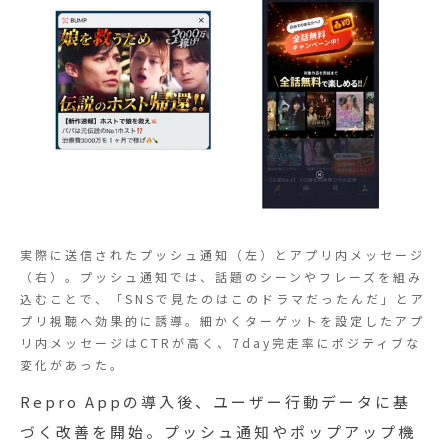
実際に送信されたプッシュ通知（左）とアプリ内メッセージ
（右）。プッシュ通知では、話題のシーンやフレーズを組み
込むことで、「SNSで見たのはこのドラマだったんだ」とア
プリ視聴へ効果的に誘導。細かくターゲットを設定したアプ
リ内メッセージはCTRが高く、7day完走率にポジティブな
変化があった。
Repro Appの導入後、ユーザー行動データに基
づく改善を開始。プッシュ通知やポップアップ機