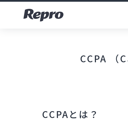
CCPA （Ca
CCPAとは？